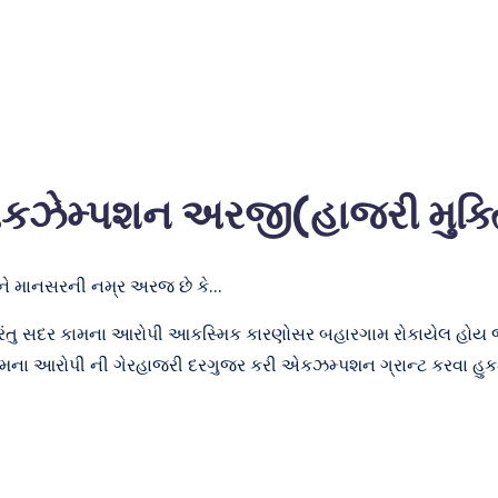
કઝેમ્પશન અરજી(હાજરી મુક્તિ
ે માનસરની નમ્ર અરજ છે કે…
 પરંતુ સદર કામના આરોપી આકસ્મિક કારણોસર બહારગામ રોકાયેલ હો
મના આરોપી ની ગેરહાજરી દરગુજર કરી એકઝમ્પશન ગ્રાન્ટ કરવા હુક