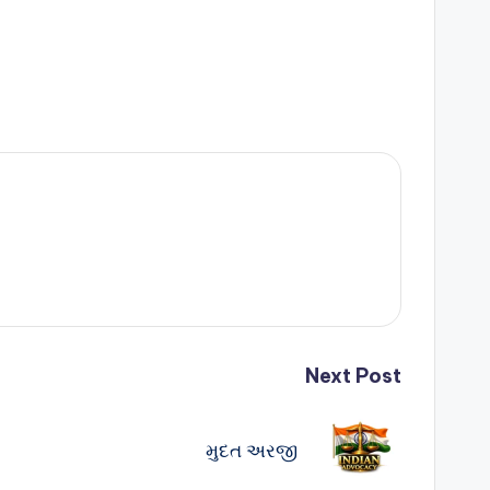
Next Post
મુદત અરજી