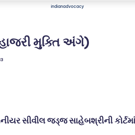
indianadvocacy
જરી મુક્તિ અંગે)
13
ીયર સીવીલ જડ્જ સાહેબશ્રીની કોર્ટમા