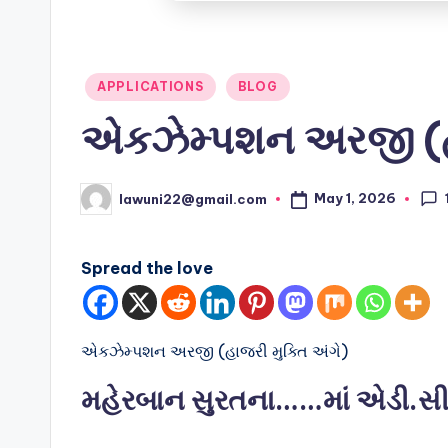
Posted
APPLICATIONS
BLOG
in
એકઝેમ્પશન અરજી (હા
May 1, 2026
lawuni22@gmail.com
Posted
by
Spread the love
એકઝેમ્પશન અરજી (હાજરી મુક્તિ અંગે)
મહેરબાન સુરતના……માં એડી.સીન