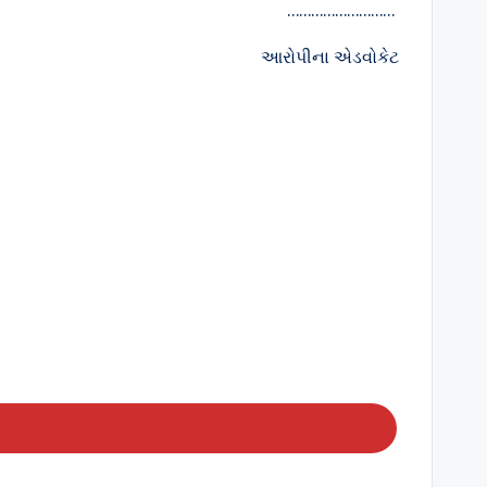
………………………
આરોપીના એડવોકેટ