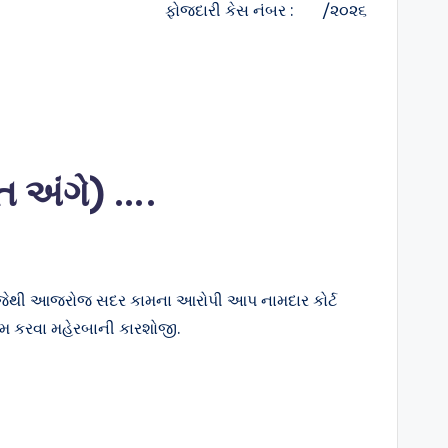
ફોજદારી કેસ નંબર : /૨૦૨૬
 અંગે) ….
ય જેથી આજરોજ સદર કામના આરોપી આપ નામદાર કોર્ટ
મ કરવા મહેરબાની કારશોજી.