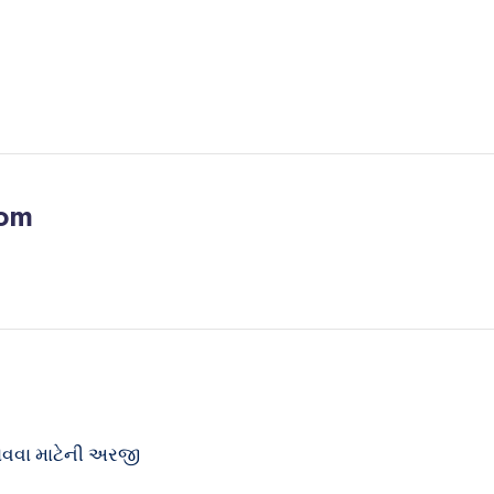
com
ાવવા માટેની અરજી