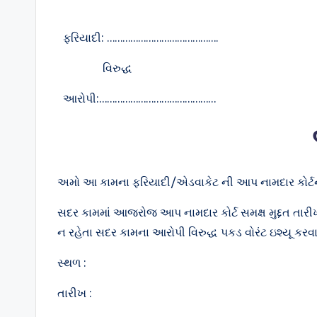
ફરિયાદી: …………………………………….
વિરુદ્ધ
આરોપી:………………………………………
અમો આ કામના ફરિયાદી/એડવાકેટ ની આપ નામદાર કોર્ટન
સદર કામમાં આજરોજ આપ નામદાર કોર્ટ સમક્ષ મુદ્દત ત
ન રહેતા સદર કામના આરોપી વિરુદ્ધ પકડ વોરંટ ઇશ્યૂ કરવ
સ્થળ :
તારીખ :