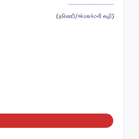
………………………………….
(ફરિયાદી/એડવાકેટની સહી)