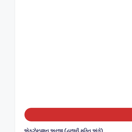
એકઝેમ્પશન અરજી (હાજરી મુક્તિ અંગે)