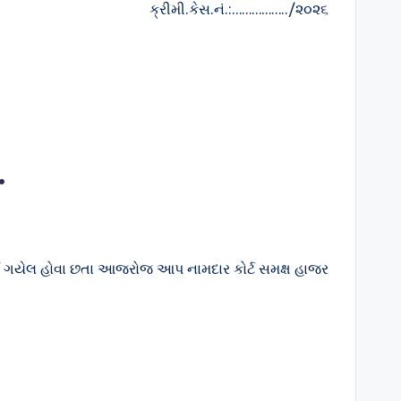
.:……………../૨૦૨૬
.
ઈ ગયેલ હોવા છતા આજરોજ આપ નામદાર કોર્ટ સમક્ષ હાજર