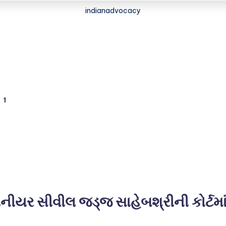
indianadvocacy
1
ીયર સીવીલ જડ્જ સાહેબશ્રીની કોર્ટમા