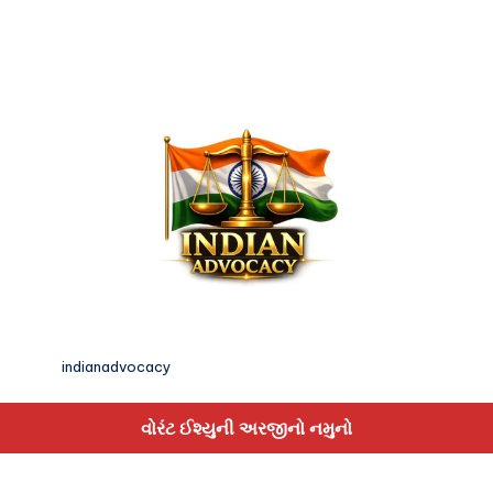
indianadvocacy
વોરંટ ઈશ્યુની અરજીનો નમુનો