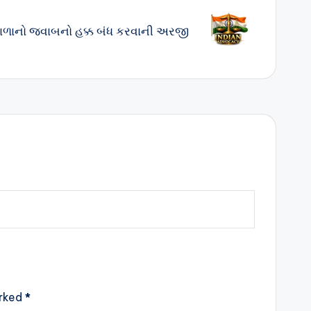
ાળાનો જવાબનો હક્ક બંધ કરવાની અરજી
arked
*