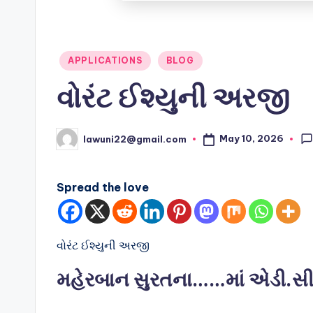
Posted
APPLICATIONS
BLOG
in
વોરંટ ઈશ્યુની અરજી
May 10, 2026
lawuni22@gmail.com
Posted
by
Spread the love
વોરંટ ઈશ્યુની અરજી
મહેરબાન સુરતના……માં એડી.સીન