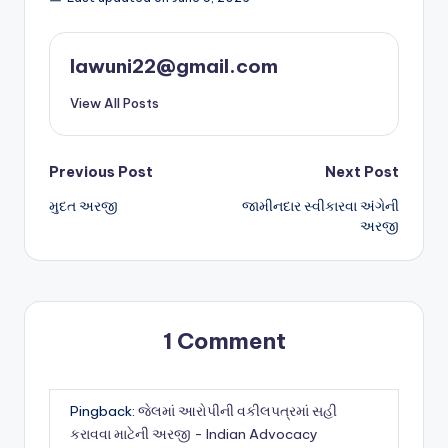
lawuni22@gmail.com
View All Posts
Post
Previous Post
Next Post
મુદત અરજી
જામીનદાર સ્વીકારવા અંગેની
navigation
અરજી
1 Comment
Pingback:
જેલમાં આરોપીની વકીલપત્રમાં સહી
કરાવવા માટેની અરજી - Indian Advocacy