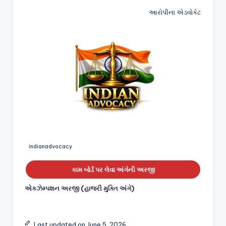
આરોપીના એડવોકેટ
indianadvocacy
કામ બોર્ડ પર લેવા અંગેની અરજી
એકઝેમ્પશન અરજી (હાજરી મુક્તિ અંગે)
Last updated on June 5, 2026