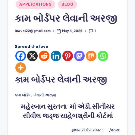
Posted
APPLICATIONS
BLOG
in
કામ બોર્ડપર લેવાની અરજી
1
lawuni22@gmail.com
May 4, 2026
Posted
by
Spread the love
કામ બોર્ડપર લેવાની અરજી
કામ બોર્ડપર લેવાની અરજી
મહેરબાન સુરતના માં એડી.સીનીયર
સીવીલ જડ્જ સાહેબશ્રીની કોર્ટમાં
ફોજદારી કેસ નંબર : /૨૦૨૬