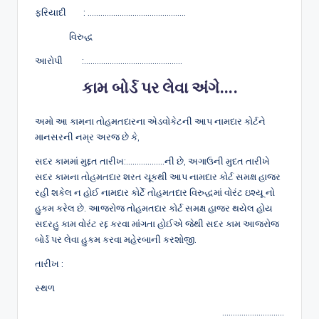
ફરિયાદી : ……………………………………….
વિરુદ્ધ
આરોપી :……………………………………….
કામ બોર્ડ પર લેવા અંગે….
અમો આ કામના તોહમતદારના એડવોકેટની આપ નામદાર કોર્ટને
માનસરની નમ્ર અરજ છે કે,
સદર કામમાં મુદ્દત તારીખ:………………ની છે, અગાઉની મુદત તારીખે
સદર કામના તોહમતદાર શરત ચૂકથી આપ નામદાર કોર્ટ સમક્ષ હાજર
રહી શકેલ ન હોઈ નામદાર કોર્ટે તોહમતદાર વિરુદ્ધમાં વોરંટ ઇશ્યૂ નો
હુકમ કરેલ છે. આજરોજ તોહમતદાર કોર્ટ સમક્ષ હાજર થયેલ હોય
સદરહુ કામ વોરંટ રદ્દ કરવા માંગતા હોઈએ જેથી સદર કામ આજરોજ
બોર્ડ પર લેવા હુકમ કરવા મહેરબાની કરશોજી.
તારીખ :
સ્થળ
………………………..