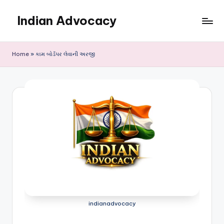
Indian Advocacy
Skip
to
Professional
content
Legal
Home
»
કામ બોર્ડપર લેવાની અરજી
Services
You
Can
Trust.
indianadvocacy