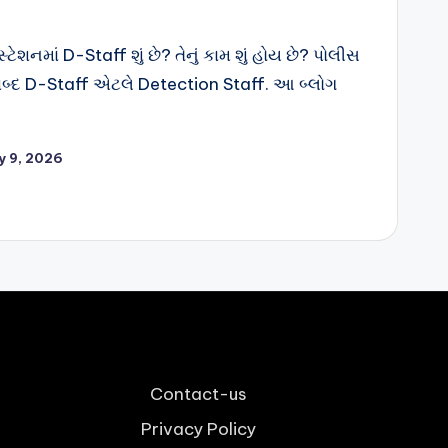
ેશનમાં D-Staff શું છે? તેનું કામ શું હોય છે? પોલીસ
શબ્દ D-Staff એટલે Detection Staff. આ બ્લોગ
y 9, 2026
Contact-us
Privacy Policy