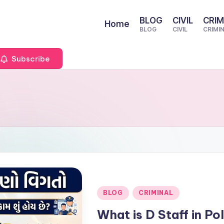
BLOG
CIVIL
CRIM
Home
BLOG
CIVIL
CRIMI
Subscribe
Posted
BLOG
CRIMINAL
in
What is D Staff in Poli