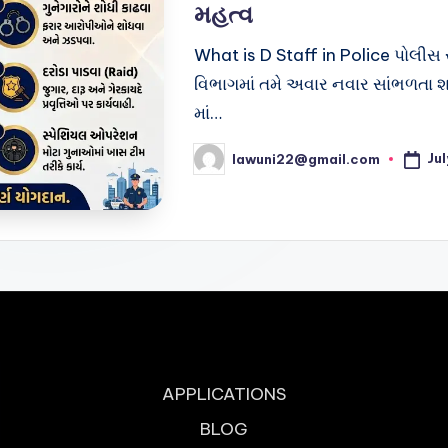
મહત્વ
What is D Staff in Police પોલીસ સ્ટ
વિભાગમાં તમે અવાર નવાર સાંભળતા 
માં…
Jul
lawuni22@gmail.com
Posted
by
APPLICATIONS
BLOG